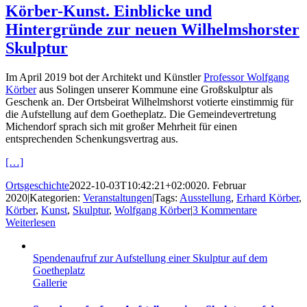
Körber-Kunst. Einblicke und
Hintergründe zur neuen Wilhelmshorster
Skulptur
Im April 2019 bot der Architekt und Künstler
Professor Wolfgang
Körber
aus Solingen unserer Kommune eine Großskulptur als
Geschenk an. Der Ortsbeirat Wilhelmshorst votierte einstimmig für
die Aufstellung auf dem Goetheplatz. Die Gemeindevertretung
Michendorf sprach sich mit großer Mehrheit für einen
entsprechenden Schenkungsvertrag aus.
[…]
Ortsgeschichte
2022-10-03T10:42:21+02:00
20. Februar
2020
|
Kategorien:
Veranstaltungen
|
Tags:
Ausstellung
,
Erhard Körber
,
Körber
,
Kunst
,
Skulptur
,
Wolfgang Körber
|
3 Kommentare
Weiterlesen
Spendenaufruf zur Aufstellung einer Skulptur auf dem
Goetheplatz
Gallerie