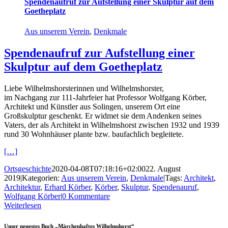
Spendenaufruf zur Aufstellung einer Skulptur auf dem
Goetheplatz
Aus unserem Verein
,
Denkmale
Spendenaufruf zur Aufstellung einer
Skulptur auf dem Goetheplatz
Liebe Wilhelmshorsterinnen und Wilhelmshorster,
im Nachgang zur 111-Jahrfeier hat Professor Wolfgang Körber,
Architekt und Künstler aus Solingen, unserem Ort eine
Großskulptur geschenkt. Er widmet sie dem Andenken seines
Vaters, der als Architekt in Wilhelmshorst zwischen 1932 und 1939
rund 30 Wohnhäuser plante bzw. baufachlich begleitete.
[…]
Ortsgeschichte
2020-04-08T07:18:16+02:00
22. August
2019
|
Kategorien:
Aus unserem Verein
,
Denkmale
|
Tags:
Architekt
,
Architektur
,
Erhard Körber
,
Körber
,
Skulptur
,
Spendenauruf
,
Wolfgang Körber
|
0 Kommentare
Weiterlesen
Unser neuestes Buch „Märchenhaftes Wilhelmshorst“