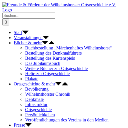
Zum
Inhalt
springen
Suche
nach:
Start
Veranstaltungen
Bücher & mehr
Buchbestellung „Märchenhaftes Wilhelmshorst“
Bestellung des Denkmalführers
Bestellung des Kartenspiels
Das Jubiläumsbuch
Weitere Bücher zur Ortsgeschichte
Hefte zur Ortsgeschichte
Plakate
Ortsgeschichte & mehr
Bevölkerung
Wilhelmshorster Chronik
Denkmale
Infrastruktur
Ortsgeschichte
Persönlichkeiten
Veröffentlichungen des Vereins in den Medien
Presse