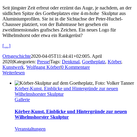
Seit jüngster Zeit erfreut oder erzürnt das Auge, je nachdem, an der
südlichen Spitze des Goetheplatzes eine 4-m-hohe Skulptur aus
Aluminiumprofilen. Sie ist in die Sichtachse der Peter-Huchel-
Chaussee platziert, von der Bahntrasse her gesehen ein
zweidimensionales grafisches Zeichen. Ein neues Logo für
Wilhelmshorst oder etwa ein Rankgerüst?
[…]
Ortsgeschichte
2020-04-05T11:44:41+02:00
5. April
2020
|
Kategorien:
Presse
|
Tags:
Denkmal
,
Goetheplatz
,
Körber
,
Kunstwerk
,
Wolfgang Körber
|
0 Kommentare
Weiterlesen
Körber-Kunst. Einblicke und Hintergründe zur neuen
Wilhelmshorster Skulptur
Gallerie
Körber-Kunst. Einblicke und Hintergründe zur neuen
Wilhelmshorster Skulptur
Veranstaltungen