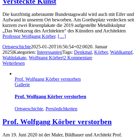
Versteckte Kunst
Die kurzfristig anberaumte Bundestagswahl wird auch mit Eifer und
Aufwand in unserem Ort beworben. Am Goetheplatz verdecken seit
kurzem zwei Riesenplakate die 2019 aufgestellte Metallskulptur
„Das Werkzeug des Architekten“ des Künstlers und Architekten
Professor Wolfgang Körber
.
[…]
Ortsgeschichte
2025-01-20T16:56:54+02:00
20. Januar
2025
|
Kategorien:
Interessantes
|
Tags:
Denkmal
,
Körber
,
Wahlkampf
,
Wahlplakate
,
Wolfgang Körber
|
2 Kommentare
Weiterlesen
Prof. Wolfgang Körber verstorben
Gallerie
Prof. Wolfgang Körber verstorben
Ortsgeschichte
,
Persönlichkeiten
Prof. Wolfgang Körber verstorben
Am 19. Juni 2020 ist der Maler, Bildhauer und Architekt Prof.