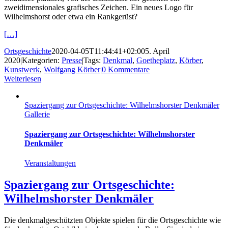
zweidimensionales grafisches Zeichen. Ein neues Logo für
Wilhelmshorst oder etwa ein Rankgerüst?
[…]
Ortsgeschichte
2020-04-05T11:44:41+02:00
5. April
2020
|
Kategorien:
Presse
|
Tags:
Denkmal
,
Goetheplatz
,
Körber
,
Kunstwerk
,
Wolfgang Körber
|
0 Kommentare
Weiterlesen
Spaziergang zur Ortsgeschichte: Wilhelmshorster Denkmäler
Gallerie
Spaziergang zur Ortsgeschichte: Wilhelmshorster
Denkmäler
Veranstaltungen
Spaziergang zur Ortsgeschichte:
Wilhelmshorster Denkmäler
Die denkmalgeschützten Objekte spielen für die Ortsgeschichte wie