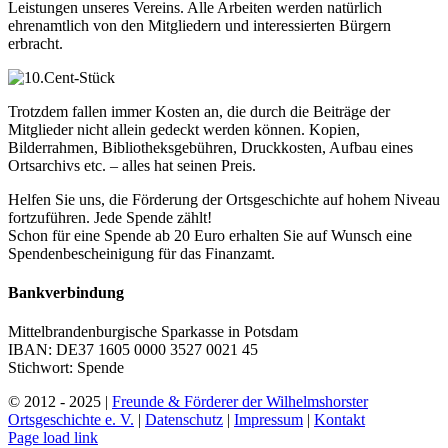
Leistungen unseres Vereins. Alle Arbeiten werden natürlich
ehrenamtlich von den Mitgliedern und interessierten Bürgern
erbracht.
Trotzdem fallen immer Kosten an, die durch die Beiträge der
Mitglieder nicht allein gedeckt werden können. Kopien,
Bilderrahmen, Bibliotheksgebühren, Druckkosten, Aufbau eines
Ortsarchivs etc. – alles hat seinen Preis.
Helfen Sie uns, die Förderung der Ortsgeschichte auf hohem Niveau
fortzuführen. Jede Spende zählt!
Schon für eine Spende ab 20 Euro erhalten Sie auf Wunsch eine
Spendenbescheinigung für das Finanzamt.
Bankverbindung
Mittelbrandenburgische Sparkasse in Potsdam
IBAN: DE37 1605 0000 3527 0021 45
Stichwort: Spende
© 2012 - 2025 |
Freunde & Förderer der Wilhelmshorster
Ortsgeschichte e. V.
|
Datenschutz
|
Impressum
|
Kontakt
Instagram
Page load link