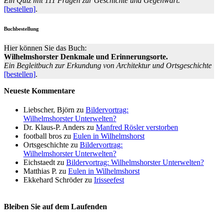
Ein Quiz mit 111 Fragen zur Geschichte und Gegenwart.
[bestellen]
.
Buchbestellung
Hier können Sie das Buch:
Wilhelmshorster Denkmale und Erinnerungsorte.
Ein Begleitbuch zur Erkundung von Architektur und Ortsgeschichte
[bestellen]
.
Neueste Kommentare
Liebscher, Björn
zu
Bildervortrag:
Wilhelmshorster Unterwelten?
Dr. Klaus-P. Anders
zu
Manfred Rösler verstorben
football bros
zu
Eulen in Wilhelmshorst
Ortsgeschichte
zu
Bildervortrag:
Wilhelmshorster Unterwelten?
Eichstaedt
zu
Bildervortrag: Wilhelmshorster Unterwelten?
Matthias P.
zu
Eulen in Wilhelmshorst
Ekkehard Schröder
zu
Irisseefest
Bleiben Sie auf dem Laufenden