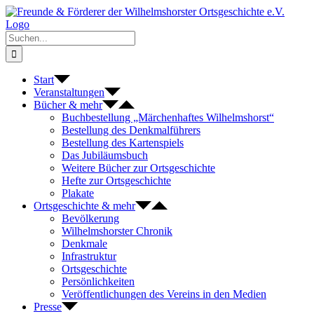
Zum
Inhalt
springen
Suche
nach:
Start
Veranstaltungen
Bücher & mehr
Buchbestellung „Märchenhaftes Wilhelmshorst“
Bestellung des Denkmalführers
Bestellung des Kartenspiels
Das Jubiläumsbuch
Weitere Bücher zur Ortsgeschichte
Hefte zur Ortsgeschichte
Plakate
Ortsgeschichte & mehr
Bevölkerung
Wilhelmshorster Chronik
Denkmale
Infrastruktur
Ortsgeschichte
Persönlichkeiten
Veröffentlichungen des Vereins in den Medien
Presse