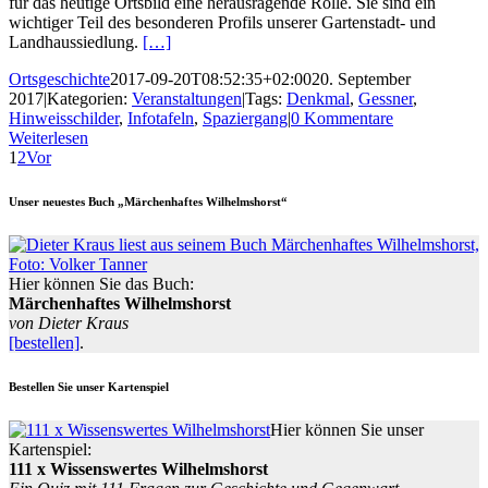
für das heutige Ortsbild eine herausragende Rolle. Sie sind ein
wichtiger Teil des besonderen Profils unserer Gartenstadt- und
Landhaussiedlung.
[…]
Ortsgeschichte
2017-09-20T08:52:35+02:00
20. September
2017
|
Kategorien:
Veranstaltungen
|
Tags:
Denkmal
,
Gessner
,
Hinweisschilder
,
Infotafeln
,
Spaziergang
|
0 Kommentare
Weiterlesen
1
2
Vor
Unser neuestes Buch „Märchenhaftes Wilhelmshorst“
Hier können Sie das Buch:
Märchenhaftes Wilhelmshorst
von Dieter Kraus
[bestellen]
.
Bestellen Sie unser Kartenspiel
Hier können Sie unser
Kartenspiel:
111 x Wissenswertes Wilhelmshorst