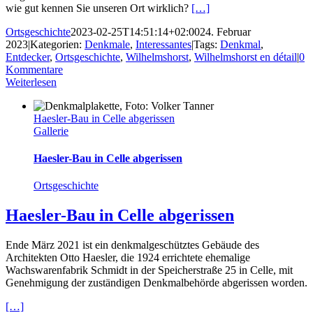
wie gut kennen Sie unseren Ort wirklich?
[…]
Ortsgeschichte
2023-02-25T14:51:14+02:00
24. Februar
2023
|
Kategorien:
Denkmale
,
Interessantes
|
Tags:
Denkmal
,
Entdecker
,
Ortsgeschichte
,
Wilhelmshorst
,
Wilhelmshorst en détail
|
0
Kommentare
Weiterlesen
Haesler-Bau in Celle abgerissen
Gallerie
Haesler-Bau in Celle abgerissen
Ortsgeschichte
Haesler-Bau in Celle abgerissen
Ende März 2021 ist ein denkmalgeschütztes Gebäude des
Architekten Otto Haesler, die 1924 errichtete ehemalige
Wachswarenfabrik Schmidt in der Speicherstraße 25 in Celle, mit
Genehmigung der zuständigen Denkmalbehörde abgerissen worden.
[…]