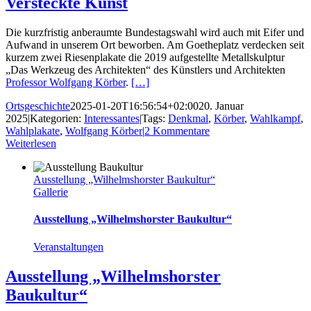
Versteckte Kunst
Die kurzfristig anberaumte Bundestagswahl wird auch mit Eifer und
Aufwand in unserem Ort beworben. Am Goetheplatz verdecken seit
kurzem zwei Riesenplakate die 2019 aufgestellte Metallskulptur
„Das Werkzeug des Architekten“ des Künstlers und Architekten
Professor Wolfgang Körber
.
[…]
Ortsgeschichte
2025-01-20T16:56:54+02:00
20. Januar
2025
|
Kategorien:
Interessantes
|
Tags:
Denkmal
,
Körber
,
Wahlkampf
,
Wahlplakate
,
Wolfgang Körber
|
2 Kommentare
Weiterlesen
Ausstellung „Wilhelmshorster Baukultur“
Gallerie
Ausstellung „Wilhelmshorster Baukultur“
Veranstaltungen
Ausstellung „Wilhelmshorster
Baukultur“