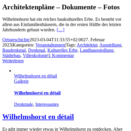
Architektenpläne – Dokumente – Fotos
Wilhelmshorst hat ein reiches baukulturelles Erbe. Es besteht vor
allem aus Einfamilienhäusern, die in der ersten Hälfte des letzten
Jahrhunderts gebaut wurden.
[…]
Ortsgeschichte
2023-03-04T11:33:55+02:00
27. Februar
2023
|
Kategorien:
Veranstaltungen
|
Tags:
Architektur
,
Ausstellung
,
Baudenkmal
,
Denkmal
,
Kulturelles Erbe
,
Landhaussiedlung
,
Städtebau
,
Villenkolonie
|
1 Kommentar
Weiterlesen
Wilhelmshorst en détail
Gallerie
Wilhelmshorst en détail
Denkmale
,
Interessantes
Wilhelmshorst en détail
Es gibt immer wieder etwas in Wilhelmshorst zu entdecken. Aber