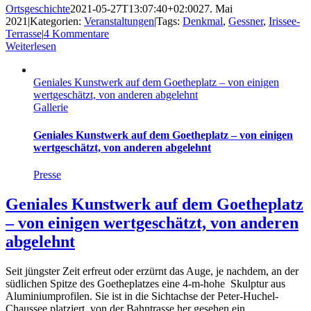
Ortsgeschichte
2021-05-27T13:07:40+02:00
27. Mai
2021
|
Kategorien:
Veranstaltungen
|
Tags:
Denkmal
,
Gessner
,
Irissee-
Terrasse
|
4 Kommentare
Weiterlesen
Geniales Kunstwerk auf dem Goetheplatz – von einigen
wertgeschätzt, von anderen abgelehnt
Gallerie
Geniales Kunstwerk auf dem Goetheplatz – von einigen
wertgeschätzt, von anderen abgelehnt
Presse
Geniales Kunstwerk auf dem Goetheplatz
– von einigen wertgeschätzt, von anderen
abgelehnt
Seit jüngster Zeit erfreut oder erzürnt das Auge, je nachdem, an der
südlichen Spitze des Goetheplatzes eine 4-m-hohe Skulptur aus
Aluminiumprofilen. Sie ist in die Sichtachse der Peter-Huchel-
Chaussee platziert, von der Bahntrasse her gesehen ein