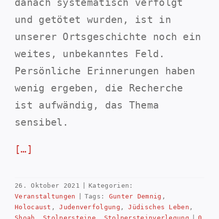
danach systematisch verfolgt
und getötet wurden, ist in
unserer Ortsgeschichte noch ein
weites, unbekanntes Feld.
Persönliche Erinnerungen haben
wenig ergeben, die Recherche
ist aufwändig, das Thema
sensibel.
[…]
26. Oktober 2021
|
Kategorien:
Veranstaltungen
|
Tags:
Gunter Demnig
,
Holocaust
,
Judenverfolgung
,
Jüdisches Leben
,
Shoah
,
Stolpersteine
,
Stolpersteinverlegung
|
0