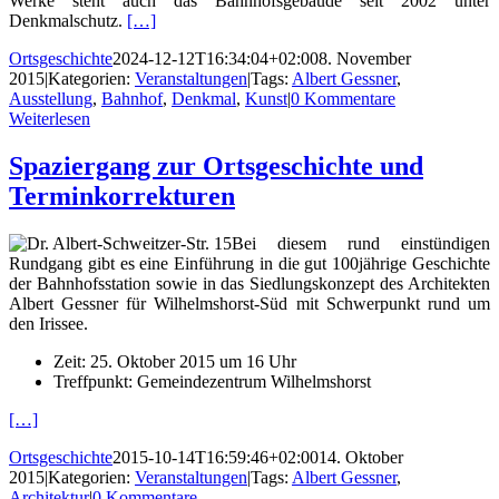
Werke steht auch das Bahnhofsgebäude seit 2002 unter
Denkmalschutz.
[…]
Ortsgeschichte
2024-12-12T16:34:04+02:00
8. November
2015
|
Kategorien:
Veranstaltungen
|
Tags:
Albert Gessner
,
Ausstellung
,
Bahnhof
,
Denkmal
,
Kunst
|
0 Kommentare
Weiterlesen
Spaziergang zur Ortsgeschichte und
Terminkorrekturen
Bei diesem rund einstündigen
Rundgang gibt es eine Einführung in die gut 100jährige Geschichte
der Bahnhofsstation sowie in das Siedlungskonzept des Architekten
Albert Gessner für Wilhelmshorst-Süd mit Schwerpunkt rund um
den Irissee.
Zeit: 25. Oktober 2015 um 16 Uhr
Treffpunkt: Gemeindezentrum Wilhelmshorst
[…]
Ortsgeschichte
2015-10-14T16:59:46+02:00
14. Oktober
2015
|
Kategorien:
Veranstaltungen
|
Tags:
Albert Gessner
,
Architektur
|
0 Kommentare