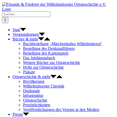
Zum
Inhalt
springen
Suche
nach:
Start
Veranstaltungen
Bücher & mehr
Buchbestellung „Märchenhaftes Wilhelmshorst“
Bestellung des Denkmalführers
Bestellung des Kartenspiels
Das Jubiläumsbuch
Weitere Bücher zur Ortsgeschichte
Hefte zur Ortsgeschichte
Plakate
Ortsgeschichte & mehr
Bevölkerung
Wilhelmshorster Chronik
Denkmale
Infrastruktur
Ortsgeschichte
Persönlichkeiten
Veröffentlichungen des Vereins in den Medien
Presse