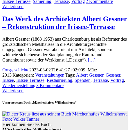
Irissee-Terrasse
,
Sanierung
,
Terrasse
,
Vortrag
|
2 Kommentare
Weiterlesen
Das Werk des Architekten Albert Gessner
– Rekonstruktion der Irissee-Terrasse
Albert Gessner (1868 1953) aus Charlottenburg ist als Reformer des
großstädtischen Mietshauses in die Architekturgeschichte
eingegangen. Gessner war aber nicht nur Architekt, sondern
widmete sich ebenso der Stadtplanung, der Raum- und
Gartenkunst sowie der Werkkunst („Design“).
[…]
Ortsgeschichte
2023-03-02T16:41:27+02:00
9. März
2013
|
Kategorien:
Veranstaltungen
|
Tags:
Albert Gessner
,
Gessner
,
Irissee
,
Irissee-Terrasse
,
Restaurierung
,
Spenden
,
Terrasse
,
Vortrag
,
Wiederherstellung
|
3 Kommentare
Weiterlesen
Unser neuestes Buch „Märchenhaftes Wilhelmshorst“
Hier können Sie das Buch:
Märchenhaftes Wilhelmshorst