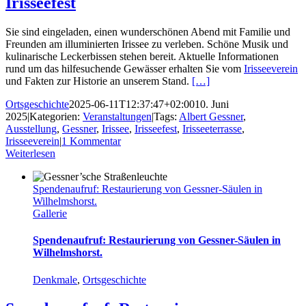
Irisseefest
Sie sind eingeladen, einen wunderschönen Abend mit Familie und
Freunden am illuminierten Irissee zu verleben. Schöne Musik und
kulinarische Leckerbissen stehen bereit. Aktuelle Informationen
rund um das hilfesuchende Gewässer erhalten Sie vom
Irisseeverein
und Fakten zur Historie an unserem Stand.
[…]
Ortsgeschichte
2025-06-11T12:37:47+02:00
10. Juni
2025
|
Kategorien:
Veranstaltungen
|
Tags:
Albert Gessner
,
Ausstellung
,
Gessner
,
Irissee
,
Irisseefest
,
Irisseeterrasse
,
Irisseeverein
|
1 Kommentar
Weiterlesen
Spendenaufruf: Restaurierung von Gessner-Säulen in
Wilhelmshorst.
Gallerie
Spendenaufruf: Restaurierung von Gessner-Säulen in
Wilhelmshorst.
Denkmale
,
Ortsgeschichte