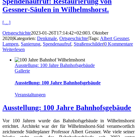
Spendenaufruf: Restaurierung von
Gessner-Säulen in Wilhelmshorst.
[…]
Ortsgeschichte
2023-01-26T17:14:42+02:00
3. Oktober
2020
|
Kategorien:
Denkmale
,
Ortsgeschichte
|
Tags:
Albert Gessner
,
Lampen
,
Sanierung
,
Spendenaufruf
,
Straßenschilder
|
0 Kommentare
Weiterlesen
Ausstellung: 100 Jahre Bahnhofsgebäude
Gallerie
Ausstellung: 100 Jahre Bahnhofsgebäude
Veranstaltungen
Ausstellung: 100 Jahre Bahnhofsgebäude
Vor 100 Jahren wurde das Bahnhofsgebäude in Wilhelmshorst
errichtet. Architekt war der für Wilhelmshorst-Süd verantwortlich
zeichnende Städteplaner Professor Albert Gessner. Wie viele seiner