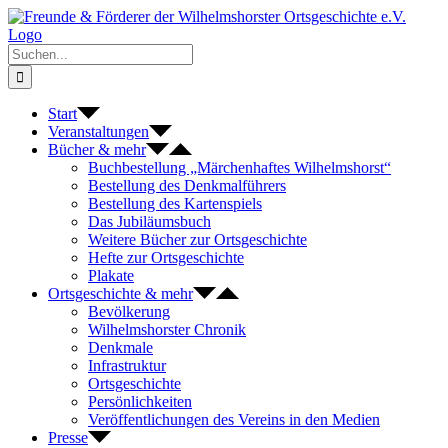
Zum
Inhalt
springen
Suche
nach:
Start
Veranstaltungen
Bücher & mehr
Buchbestellung „Märchenhaftes Wilhelmshorst“
Bestellung des Denkmalführers
Bestellung des Kartenspiels
Das Jubiläumsbuch
Weitere Bücher zur Ortsgeschichte
Hefte zur Ortsgeschichte
Plakate
Ortsgeschichte & mehr
Bevölkerung
Wilhelmshorster Chronik
Denkmale
Infrastruktur
Ortsgeschichte
Persönlichkeiten
Veröffentlichungen des Vereins in den Medien
Presse