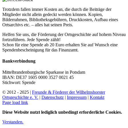
Trotzdem fallen immer Kosten an, die durch die Beiträge der
Mitglieder nicht allein gedeckt werden können. Kopien,
Bilderrahmen, Bibliotheksgebühren, Druckkosten, Aufbau eines
Ortsarchivs etc. – alles hat seinen Preis.
Helfen Sie uns, die Förderung der Ortsgeschichte auf hohem Niveau
fortzuführen. Jede Spende zählt!
Schon für eine Spende ab 20 Euro erhalten Sie auf Wunsch eine
Spendenbescheinigung für das Finanzamt.
Bankverbindung
Mittelbrandenburgische Sparkasse in Potsdam
IBAN: DE37 1605 0000 3527 0021 45
Stichwort: Spende
© 2012 - 2025 |
Freunde & Förderer der Wilhelmshorster
Ortsgeschichte e. V.
|
Datenschutz
|
Impressum
|
Kontakt
Instagram
Page load link
Diese Website nutzt lediglich unbedingt erforderliche Cookies.
Verstanden.
Nach