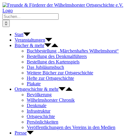
Zum
Inhalt
springen
Suche
nach:
Start
Veranstaltungen
Bücher & mehr
Buchbestellung „Märchenhaftes Wilhelmshorst“
Bestellung des Denkmalführers
Bestellung des Kartenspiels
Das Jubiläumsbuch
Weitere Bücher zur Ortsgeschichte
Hefte zur Ortsgeschichte
Plakate
Ortsgeschichte & mehr
Bevölkerung
Wilhelmshorster Chronik
Denkmale
Infrastruktur
Ortsgeschichte
Persönlichkeiten
Veröffentlichungen des Vereins in den Medien
Presse