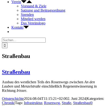
Verein
Vorstand & Ziele
Satzung und Beitragsordnung
Spenden
Mitglied werden
Das Vereinslogo
Kontakt
Suche
nach:
Straßenbau
Straßenbau
Ausbau des westlichen Teils des Rosenwegs zwischen
An den
Lauben
und
Menzelstraße
einschließlich Regenentwässerung in
Richtung
Irissee.
Ortsgeschichte
2024-08-04T11:15:21+02:00
2. Juni 2024
|
Kategorien:
Chronik
|
Tags:
Infrastruktur
,
Rosenweg
,
Straße
,
Straßenbau
|
0