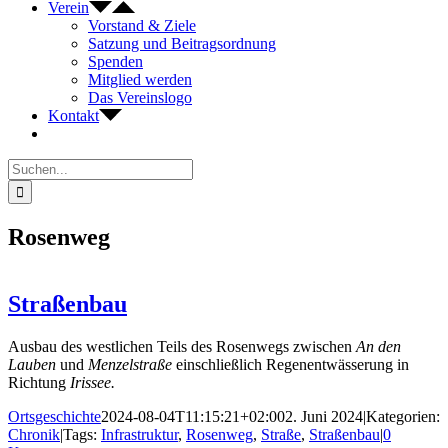
Verein
Vorstand & Ziele
Satzung und Beitragsordnung
Spenden
Mitglied werden
Das Vereinslogo
Kontakt
Suche
nach:
Rosenweg
Straßenbau
Ausbau des westlichen Teils des Rosenwegs zwischen
An den
Lauben
und
Menzelstraße
einschließlich Regenentwässerung in
Richtung
Irissee.
Ortsgeschichte
2024-08-04T11:15:21+02:00
2. Juni 2024
|
Kategorien:
Chronik
|
Tags:
Infrastruktur
,
Rosenweg
,
Straße
,
Straßenbau
|
0