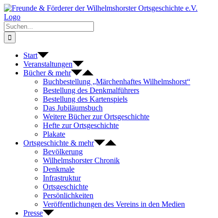
Zum
Inhalt
springen
Suche
nach:
Start
Veranstaltungen
Bücher & mehr
Buchbestellung „Märchenhaftes Wilhelmshorst“
Bestellung des Denkmalführers
Bestellung des Kartenspiels
Das Jubiläumsbuch
Weitere Bücher zur Ortsgeschichte
Hefte zur Ortsgeschichte
Plakate
Ortsgeschichte & mehr
Bevölkerung
Wilhelmshorster Chronik
Denkmale
Infrastruktur
Ortsgeschichte
Persönlichkeiten
Veröffentlichungen des Vereins in den Medien
Presse