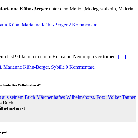
Marianne Kühn-Berger
unter dem Motto „Modegestalterin, Malerin,
mann Kühn
,
Marianne Kühn-Berger
|
2 Kommentare
von fast 90 Jahren in ihrem Heimatort Neuruppin verstorben.
[…]
i
,
Marianne Kühn-Berger
,
Sybille
|
0 Kommentare
rchenhaftes Wilhelmshorst“
s Buch:
lhelmshorst
nspiel