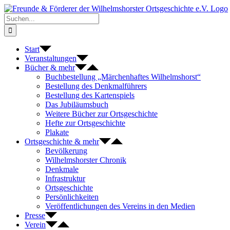
Zum
Inhalt
Suche
springen
nach:
Start
Veranstaltungen
Bücher & mehr
Buchbestellung „Märchenhaftes Wilhelmshorst“
Bestellung des Denkmalführers
Bestellung des Kartenspiels
Das Jubiläumsbuch
Weitere Bücher zur Ortsgeschichte
Hefte zur Ortsgeschichte
Plakate
Ortsgeschichte & mehr
Bevölkerung
Wilhelmshorster Chronik
Denkmale
Infrastruktur
Ortsgeschichte
Persönlichkeiten
Veröffentlichungen des Vereins in den Medien
Presse
Verein