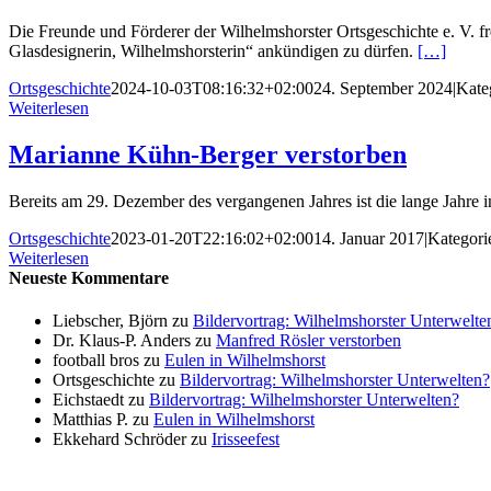
Die Freunde und Förderer der Wilhelmshorster Ortsgeschichte e. V. f
Glasdesignerin, Wilhelmshorsterin“ ankündigen zu dürfen.
[…]
Ortsgeschichte
2024-10-03T08:16:32+02:00
24. September 2024
|
Kate
Weiterlesen
Marianne Kühn-Berger verstorben
Bereits am 29. Dezember des vergangenen Jahres ist die lange Jahre 
Ortsgeschichte
2023-01-20T22:16:02+02:00
14. Januar 2017
|
Kategori
Weiterlesen
Neueste Kommentare
Liebscher, Björn
zu
Bildervortrag: Wilhelmshorster Unterwelte
Dr. Klaus-P. Anders
zu
Manfred Rösler verstorben
football bros
zu
Eulen in Wilhelmshorst
Ortsgeschichte
zu
Bildervortrag: Wilhelmshorster Unterwelten?
Eichstaedt
zu
Bildervortrag: Wilhelmshorster Unterwelten?
Matthias P.
zu
Eulen in Wilhelmshorst
Ekkehard Schröder
zu
Irisseefest