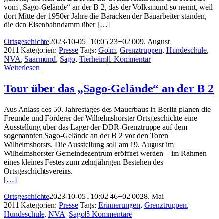
vom „Sago-Gelände“ an der B 2, das der Volksmund so nennt, weil
dort Mitte der 1950er Jahre die Baracken der Bauarbeiter standen,
die den Eisenbahndamm über […]
Ortsgeschichte
2023-10-05T10:05:23+02:00
9. August
2011
|
Kategorien:
Presse
|
Tags:
Golm
,
Grenztruppen
,
Hundeschule
,
NVA
,
Saarmund
,
Sago
,
Tierheim
|
1 Kommentar
Weiterlesen
Tour über das „Sago-Gelände“ an der B 2
Aus Anlass des 50. Jahrestages des Mauerbaus in Berlin planen die
Freunde und Förderer der Wilhelmshorster Ortsgeschichte eine
Ausstellung über das Lager der DDR-Grenztruppe auf dem
sogenannten Sago-Gelände an der B 2 vor den Toren
Wilhelmshorsts. Die Ausstellung soll am 19. August im
Wilhelmshorster Gemeindezentrum eröffnet werden – im Rahmen
eines kleines Festes zum zehnjährigen Bestehen des
Ortsgeschichtsvereins.
[…]
Ortsgeschichte
2023-10-05T10:02:46+02:00
28. Mai
2011
|
Kategorien:
Presse
|
Tags:
Erinnerungen
,
Grenztruppen
,
Hundeschule
,
NVA
,
Sago
|
5 Kommentare