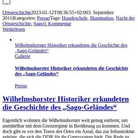
[…]
Ortsgeschichte
2023-01-12T08:36:55+02:00
3. September
2011
|
Kategorien:
Presse
|
Tags:
Hundeschule
,
Illumination
,
Nacht der
Ortsgeschichte
,
Sago
|
1 Kommentar
Weiterlesen
Wilhelmshorster Historiker erkundeten die Geschichte des
„Sago-Geländes“
Gallerie
Wilhelmshorster Historiker erkundeten die Geschichte
des „Sago-Geländes“
Presse
Wilhelmshorster Historiker erkundeten
die Geschichte des „Sago-Geländes“
Eigentlich wohnten die Wilhelmshorster weit genug entfernt, um
unmittelbar mit dem Grenzregime in Berührung zu kommen. Und
doch gibt es vor den Toren des Ortes ein Areal, das zur Infrastruktur
gehörte, die sich die DDR für ihr Grenzsystem hielt. Die Rede ist