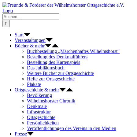
Zum
Inhalt
springen
Suche
nach:
Start
Veranstaltungen
Bücher & mehr
Buchbestellung „Märchenhaftes Wilhelmshorst“
Bestellung des Denkmalführers
Bestellung des Kartenspiels
Das Jubiläumsbuch
Weitere Bücher zur Ortsgeschichte
Hefte zur Ortsgeschichte
Plakate
Ortsgeschichte & mehr
Bevölkerung
Wilhelmshorster Chronik
Denkmale
Infrastruktur
Ortsgeschichte
Persönlichkeiten
Veröffentlichungen des Vereins in den Medien
Presse