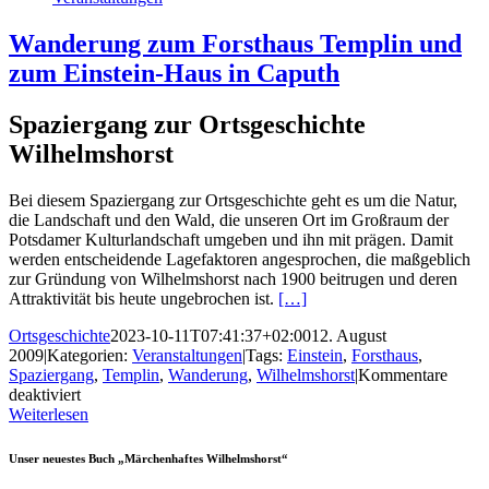
Wanderung zum Forsthaus Templin und
zum Einstein-Haus in Caputh
Spaziergang zur Ortsgeschichte
Wilhelmshorst
Bei diesem Spaziergang zur Ortsgeschichte geht es um die Natur,
die Landschaft und den Wald, die unseren Ort im Großraum der
Potsdamer Kulturlandschaft umgeben und ihn mit prägen. Damit
werden entscheidende Lagefaktoren angesprochen, die maßgeblich
zur Gründung von Wilhelmshorst nach 1900 beitrugen und deren
Attraktivität bis heute ungebrochen ist.
[…]
Ortsgeschichte
2023-10-11T07:41:37+02:00
12. August
2009
|
Kategorien:
Veranstaltungen
|
Tags:
Einstein
,
Forsthaus
,
Spaziergang
,
Templin
,
Wanderung
,
Wilhelmshorst
|
Kommentare
für
deaktiviert
Wanderung
Weiterlesen
zum
Forsthaus
Unser neuestes Buch „Märchenhaftes Wilhelmshorst“
Templin