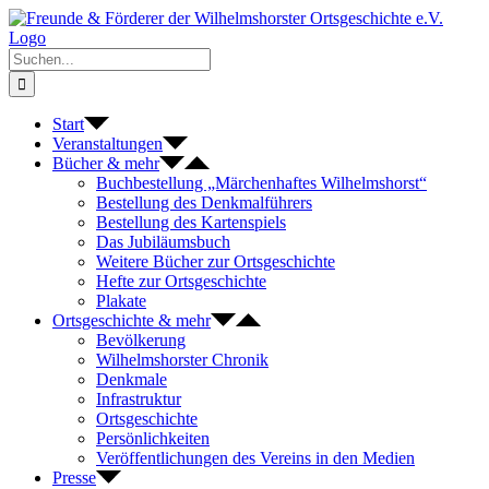
Zum
Inhalt
springen
Suche
nach:
Start
Veranstaltungen
Bücher & mehr
Buchbestellung „Märchenhaftes Wilhelmshorst“
Bestellung des Denkmalführers
Bestellung des Kartenspiels
Das Jubiläumsbuch
Weitere Bücher zur Ortsgeschichte
Hefte zur Ortsgeschichte
Plakate
Ortsgeschichte & mehr
Bevölkerung
Wilhelmshorster Chronik
Denkmale
Infrastruktur
Ortsgeschichte
Persönlichkeiten
Veröffentlichungen des Vereins in den Medien
Presse