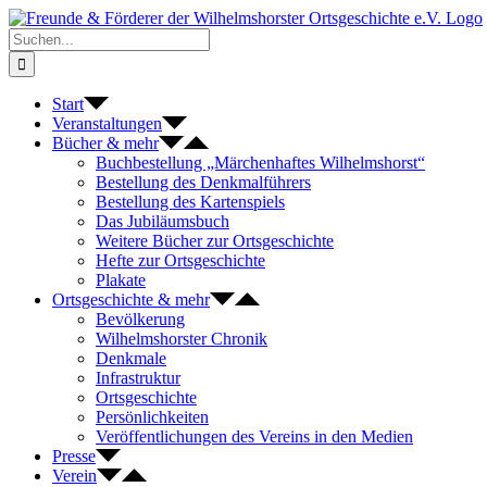
Zum
Inhalt
Suche
springen
nach:
Start
Veranstaltungen
Bücher & mehr
Buchbestellung „Märchenhaftes Wilhelmshorst“
Bestellung des Denkmalführers
Bestellung des Kartenspiels
Das Jubiläumsbuch
Weitere Bücher zur Ortsgeschichte
Hefte zur Ortsgeschichte
Plakate
Ortsgeschichte & mehr
Bevölkerung
Wilhelmshorster Chronik
Denkmale
Infrastruktur
Ortsgeschichte
Persönlichkeiten
Veröffentlichungen des Vereins in den Medien
Presse
Verein