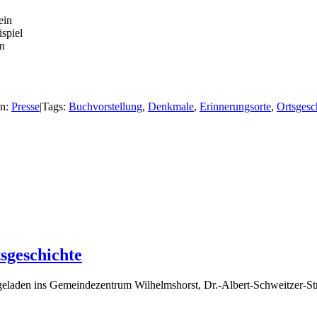
ein
spiel
in
en:
Presse
|
Tags:
Buchvorstellung
,
Denkmale
,
Erinnerungsorte
,
Ortsgesc
sgeschichte
ingeladen ins Gemeindezentrum Wilhelmshorst, Dr.-Albert-Schweitzer-St