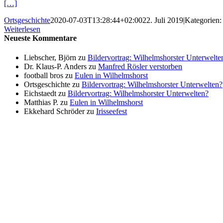
[…]
Ortsgeschichte
2020-07-03T13:28:44+02:00
22. Juli 2019
|
Kategorien
Weiterlesen
Neueste Kommentare
Liebscher, Björn
zu
Bildervortrag: Wilhelmshorster Unterwelte
Dr. Klaus-P. Anders
zu
Manfred Rösler verstorben
football bros
zu
Eulen in Wilhelmshorst
Ortsgeschichte
zu
Bildervortrag: Wilhelmshorster Unterwelten?
Eichstaedt
zu
Bildervortrag: Wilhelmshorster Unterwelten?
Matthias P.
zu
Eulen in Wilhelmshorst
Ekkehard Schröder
zu
Irisseefest