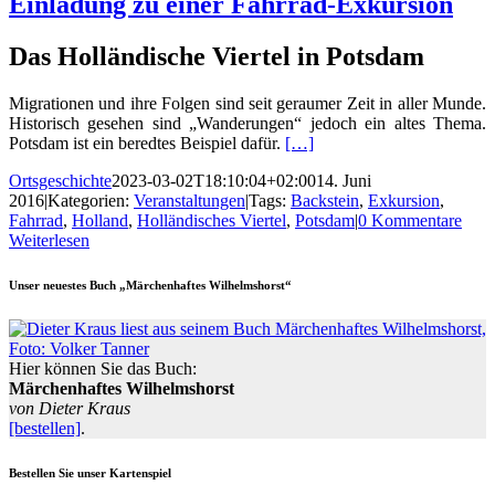
Einladung zu einer Fahrrad-Exkursion
Das Holländische Viertel in Potsdam
Migrationen und ihre Folgen sind seit geraumer Zeit in aller Munde.
Historisch gesehen sind „Wanderungen“ jedoch ein altes Thema.
Potsdam ist ein beredtes Beispiel dafür.
[…]
Ortsgeschichte
2023-03-02T18:10:04+02:00
14. Juni
2016
|
Kategorien:
Veranstaltungen
|
Tags:
Backstein
,
Exkursion
,
Fahrrad
,
Holland
,
Holländisches Viertel
,
Potsdam
|
0 Kommentare
Weiterlesen
Unser neuestes Buch „Märchenhaftes Wilhelmshorst“
Hier können Sie das Buch:
Märchenhaftes Wilhelmshorst
von Dieter Kraus
[bestellen]
.
Bestellen Sie unser Kartenspiel