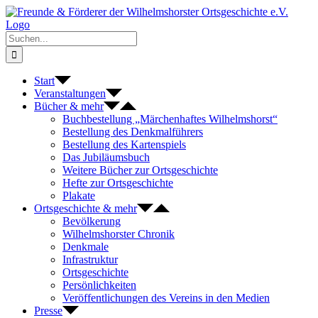
Zum
Inhalt
springen
Suche
nach:
Start
Veranstaltungen
Bücher & mehr
Buchbestellung „Märchenhaftes Wilhelmshorst“
Bestellung des Denkmalführers
Bestellung des Kartenspiels
Das Jubiläumsbuch
Weitere Bücher zur Ortsgeschichte
Hefte zur Ortsgeschichte
Plakate
Ortsgeschichte & mehr
Bevölkerung
Wilhelmshorster Chronik
Denkmale
Infrastruktur
Ortsgeschichte
Persönlichkeiten
Veröffentlichungen des Vereins in den Medien
Presse