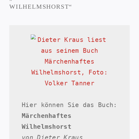
Umbruch
WILHELMSHORST“
in
der
DDR
Hier können Sie das Buch:
Märchenhaftes
Wilhelmshorst
von Dieter Kraus