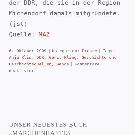
der DDR, die sie in der Region
Michendorf damals mitgründete.
(jst)
Quelle:
MAZ
6. Oktober 2009
|
Kategorien:
Presse
|
Tags:
Anja Klin
,
DDR
,
Gerit Kling
,
Geschichte und
Geschichtsquellen
,
Wende
|
Kommentare
für
deaktiviert
In
Wilhelmshorst
erzählen
Zeitzeugen
über
persönliche
Erinnerungen
UNSER NEUESTES BUCH
an
den
„MÄRCHENHAFTES