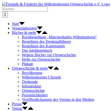
Zum
Inhalt
Suche
springen
nach:
Start
Veranstaltungen
Bücher & mehr
Buchbestellung „Märchenhaftes Wilhelmshorst“
Bestellung des Denkmalführers
Bestellung des Kartenspiels
Das Jubiläumsbuch
Weitere Bücher zur Ortsgeschichte
Hefte zur Ortsgeschichte
Plakate
Ortsgeschichte & mehr
Bevölkerung
Wilhelmshorster Chronik
Denkmale
Infrastruktur
Ortsgeschichte
Persönlichkeiten
Veröffentlichungen des Vereins in den Medien
Presse
Verein