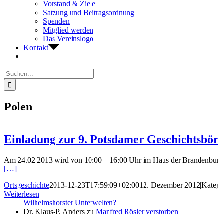
Vorstand & Ziele
Satzung und Beitragsordnung
Spenden
Mitglied werden
Das Vereinslogo
Kontakt
Suche
nach:
Polen
Einladung zur 9. Potsdamer Geschichtsbör
Am 24.02.2013 wird von 10:00 – 16:00 Uhr im Haus der Brandenburgi
[…]
Ortsgeschichte
2013-12-23T17:59:09+02:00
12. Dezember 2012
|
Kate
Weiterlesen
Wilhelmshorster Unterwelten?
Dr. Klaus-P. Anders
zu
Manfred Rösler verstorben