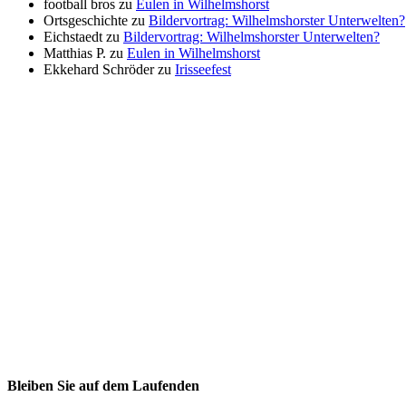
football bros
zu
Eulen in Wilhelmshorst
Ortsgeschichte
zu
Bildervortrag: Wilhelmshorster Unterwelten?
Eichstaedt
zu
Bildervortrag: Wilhelmshorster Unterwelten?
Matthias P.
zu
Eulen in Wilhelmshorst
Ekkehard Schröder
zu
Irisseefest
Bleiben Sie auf dem Laufenden