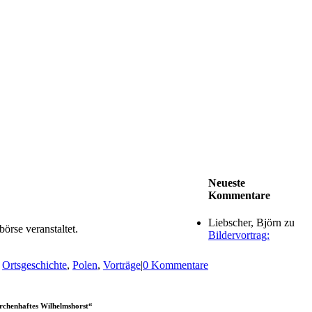
Neueste
Kommentare
Liebscher, Björn
zu
rse veranstaltet.
Bildervortrag:
,
Ortsgeschichte
,
Polen
,
Vorträge
|
0 Kommentare
rchenhaftes Wilhelmshorst“