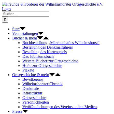
Zum
Inhalt
springen
Suche
nach:
Start
Veranstaltungen
Bücher & mehr
Buchbestellung „Märchenhaftes Wilhelmshorst“
Bestellung des Denkmalführers
Bestellung des Kartenspiels
Das Jubiläumsbuch
Weitere Bücher zur Ortsgeschichte
Hefte zur Ortsgeschichte
Plakate
Ortsgeschichte & mehr
Bevölkerung
Wilhelmshorster Chronik
Denkmale
Infrastruktur
Ortsgeschichte
Persönlichkeiten
Veröffentlichungen des Vereins in den Medien
Presse