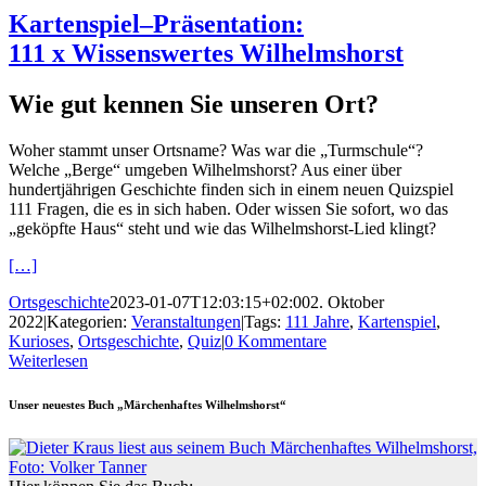
Kartenspiel–Präsentation:
111 x Wissenswertes Wilhelmshorst
Wie gut kennen Sie unseren Ort?
Woher stammt unser Ortsname? Was war die „Turmschule“?
Welche „Berge“ umgeben Wilhelmshorst? Aus einer über
hundertjährigen Geschichte finden sich in einem neuen Quizspiel
111 Fragen, die es in sich haben. Oder wissen Sie sofort, wo das
„geköpfte Haus“ steht und wie das Wilhelmshorst-Lied klingt?
[…]
Ortsgeschichte
2023-01-07T12:03:15+02:00
2. Oktober
2022
|
Kategorien:
Veranstaltungen
|
Tags:
111 Jahre
,
Kartenspiel
,
Kurioses
,
Ortsgeschichte
,
Quiz
|
0 Kommentare
Weiterlesen
Unser neuestes Buch „Märchenhaftes Wilhelmshorst“