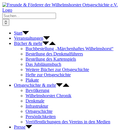
Zum
Inhalt
springen
Suche
nach:
Start
Veranstaltungen
Bücher & mehr
Buchbestellung „Märchenhaftes Wilhelmshorst“
Bestellung des Denkmalführers
Bestellung des Kartenspiels
Das Jubiläumsbuch
Weitere Bücher zur Ortsgeschichte
Hefte zur Ortsgeschichte
Plakate
Ortsgeschichte & mehr
Bevölkerung
Wilhelmshorster Chronik
Denkmale
Infrastruktur
Ortsgeschichte
Persönlichkeiten
Veröffentlichungen des Vereins in den Medien
Presse