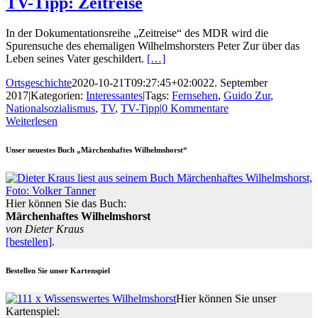
TV-Tipp: Zeitreise
In der Dokumentationsreihe „Zeitreise“ des MDR wird die
Spurensuche des ehemaligen Wilhelmshorsters Peter Zur über das
Leben seines Vater geschildert.
[…]
Ortsgeschichte
2020-10-21T09:27:45+02:00
22. September
2017
|
Kategorien:
Interessantes
|
Tags:
Fernsehen
,
Guido Zur
,
Nationalsozialismus
,
TV
,
TV-Tipp
|
0 Kommentare
Weiterlesen
Unser neuestes Buch „Märchenhaftes Wilhelmshorst“
Hier können Sie das Buch:
Märchenhaftes Wilhelmshorst
von Dieter Kraus
[bestellen]
.
Bestellen Sie unser Kartenspiel
Hier können Sie unser
Kartenspiel: