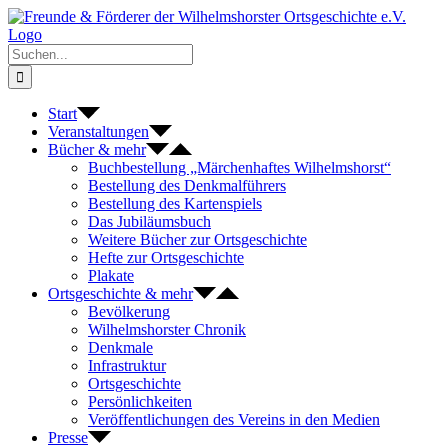
Zum
Inhalt
springen
Suche
nach:
Start
Veranstaltungen
Bücher & mehr
Buchbestellung „Märchenhaftes Wilhelmshorst“
Bestellung des Denkmalführers
Bestellung des Kartenspiels
Das Jubiläumsbuch
Weitere Bücher zur Ortsgeschichte
Hefte zur Ortsgeschichte
Plakate
Ortsgeschichte & mehr
Bevölkerung
Wilhelmshorster Chronik
Denkmale
Infrastruktur
Ortsgeschichte
Persönlichkeiten
Veröffentlichungen des Vereins in den Medien
Presse