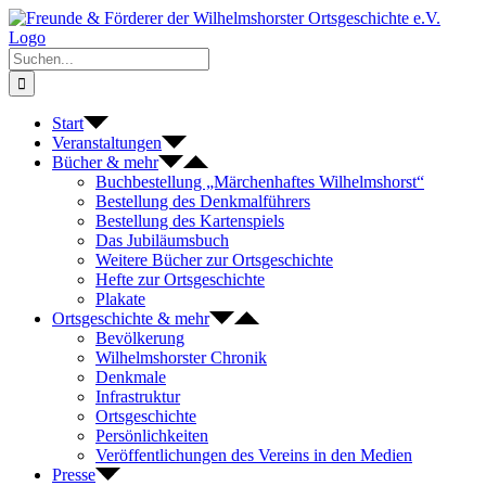
Zum
Inhalt
springen
Suche
nach:
Start
Veranstaltungen
Bücher & mehr
Buchbestellung „Märchenhaftes Wilhelmshorst“
Bestellung des Denkmalführers
Bestellung des Kartenspiels
Das Jubiläumsbuch
Weitere Bücher zur Ortsgeschichte
Hefte zur Ortsgeschichte
Plakate
Ortsgeschichte & mehr
Bevölkerung
Wilhelmshorster Chronik
Denkmale
Infrastruktur
Ortsgeschichte
Persönlichkeiten
Veröffentlichungen des Vereins in den Medien
Presse