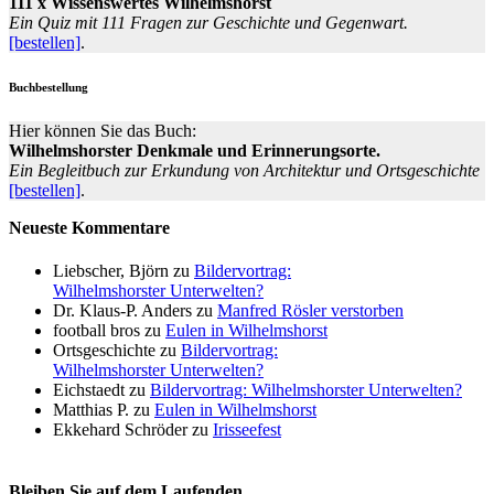
111 x Wissenswertes Wilhelmshorst
Ein Quiz mit 111 Fragen zur Geschichte und Gegenwart.
[bestellen]
.
Buchbestellung
Hier können Sie das Buch:
Wilhelmshorster Denkmale und Erinnerungsorte.
Ein Begleitbuch zur Erkundung von Architektur und Ortsgeschichte
[bestellen]
.
Neueste Kommentare
Liebscher, Björn
zu
Bildervortrag:
Wilhelmshorster Unterwelten?
Dr. Klaus-P. Anders
zu
Manfred Rösler verstorben
football bros
zu
Eulen in Wilhelmshorst
Ortsgeschichte
zu
Bildervortrag:
Wilhelmshorster Unterwelten?
Eichstaedt
zu
Bildervortrag: Wilhelmshorster Unterwelten?
Matthias P.
zu
Eulen in Wilhelmshorst
Ekkehard Schröder
zu
Irisseefest
Bleiben Sie auf dem Laufenden