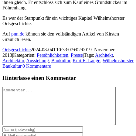
ihnen gleich. Er entschloss sich zum Kauf eines Grundstückes im
Föhrenhang.
Es war der Startpunkt für ein wichtiges Kapitel Wilhelmshorster
Ortsgeschichte.
Auf
pnn.de
können sie den vollständigen Artikel von Kirsten
Graulich lesen.
Ortsgeschichte
2024-08-04T10:33:07+02:00
19. November
2013
|
Kategorien:
Persönlichkeiten
,
Presse
|
Tags:
Architekt
,
Architektur
,
Ausstellung
,
Baukultur
,
Kurt E. Lange
,
Wilhelmshorster
Baukultur
|
0 Kommentare
Hinterlasse einen Kommentar
Kommentar