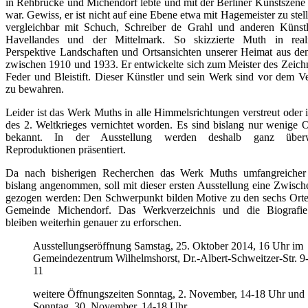
in Rehbrücke und Michendorf lebte und mit der Berliner Kunstszene 
war. Gewiss, er ist nicht auf eine Ebene etwa mit Hagemeister zu stell
vergleichbar mit Schuch, Schreiber de Grahl und anderen Künst
Havellandes und der Mittelmark. So skizzierte Muth in realis
Perspektive Landschaften und Ortsansichten unserer Heimat aus de
zwischen 1910 und 1933. Er entwickelte sich zum Meister des Zeich
Feder und Bleistift. Dieser Künstler und sein Werk sind vor dem V
zu bewahren.
Leider ist das Werk Muths in alle Himmelsrichtungen verstreut oder
des 2. Weltkrieges vernichtet worden. Es sind bislang nur wenige O
bekannt. In der Ausstellung werden deshalb ganz über
Reproduktionen präsentiert.
Da nach bisherigen Recherchen das Werk Muths umfangreicher i
bislang angenommen, soll mit dieser ersten Ausstellung eine Zwisch
gezogen werden: Den Schwerpunkt bilden Motive zu den sechs Orte
Gemeinde Michendorf. Das Werkverzeichnis und die Biografi
bleiben weiterhin genauer zu erforschen.
Ausstellungseröffnung Samstag, 25. Oktober 2014, 16 Uhr im
Gemeindezentrum Wilhelmshorst, Dr.-Albert-Schweitzer-Str. 9
11
weitere Öffnungszeiten Sonntag, 2. November, 14-18 Uhr und
Sonntag, 30. November, 14-18 Uhr