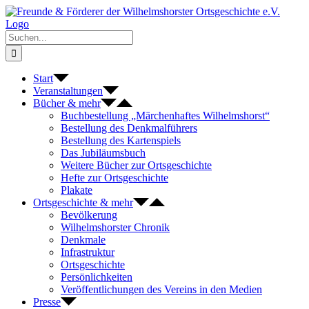
Zum
Inhalt
springen
Suche
nach:
Start
Veranstaltungen
Bücher & mehr
Buchbestellung „Märchenhaftes Wilhelmshorst“
Bestellung des Denkmalführers
Bestellung des Kartenspiels
Das Jubiläumsbuch
Weitere Bücher zur Ortsgeschichte
Hefte zur Ortsgeschichte
Plakate
Ortsgeschichte & mehr
Bevölkerung
Wilhelmshorster Chronik
Denkmale
Infrastruktur
Ortsgeschichte
Persönlichkeiten
Veröffentlichungen des Vereins in den Medien
Presse