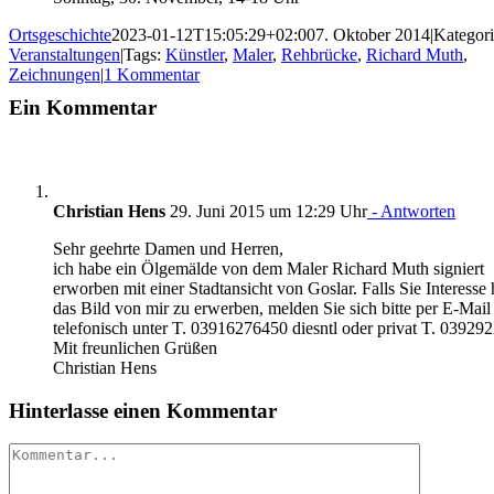
Ortsgeschichte
2023-01-12T15:05:29+02:00
7. Oktober 2014
|
Kategori
Veranstaltungen
|
Tags:
Künstler
,
Maler
,
Rehbrücke
,
Richard Muth
,
Zeichnungen
|
1 Kommentar
Ein Kommentar
Christian Hens
29. Juni 2015 um 12:29 Uhr
- Antworten
Sehr geehrte Damen und Herren,
ich habe ein Ölgemälde von dem Maler Richard Muth signiert
erworben mit einer Stadtansicht von Goslar. Falls Sie Interesse
das Bild von mir zu erwerben, melden Sie sich bitte per E-Mail
telefonisch unter T. 03916276450 diesntl oder privat T. 03929
Mit freunlichen Grüßen
Christian Hens
Hinterlasse einen Kommentar
Kommentar