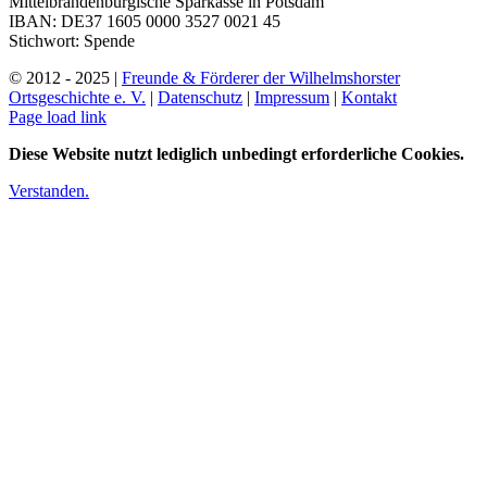
Mittelbrandenburgische Sparkasse in Potsdam
IBAN: DE37 1605 0000 3527 0021 45
Stichwort: Spende
© 2012 - 2025 |
Freunde & Förderer der Wilhelmshorster
Ortsgeschichte e. V.
|
Datenschutz
|
Impressum
|
Kontakt
Instagram
Page load link
Diese Website nutzt lediglich unbedingt erforderliche Cookies.
Verstanden.
Nach
oben