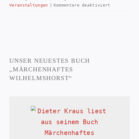
für
Veranstaltungen
|
Kommentare deaktiviert
Zweite
Ausstellung
zur
Ortsgeschic
UNSER NEUESTES BUCH
„MÄRCHENHAFTES
WILHELMSHORST“