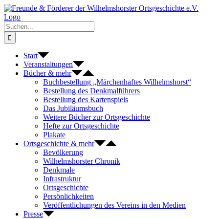
Zum
Inhalt
springen
Suche
nach:
Start
Veranstaltungen
Bücher & mehr
Buchbestellung „Märchenhaftes Wilhelmshorst“
Bestellung des Denkmalführers
Bestellung des Kartenspiels
Das Jubiläumsbuch
Weitere Bücher zur Ortsgeschichte
Hefte zur Ortsgeschichte
Plakate
Ortsgeschichte & mehr
Bevölkerung
Wilhelmshorster Chronik
Denkmale
Infrastruktur
Ortsgeschichte
Persönlichkeiten
Veröffentlichungen des Vereins in den Medien
Presse