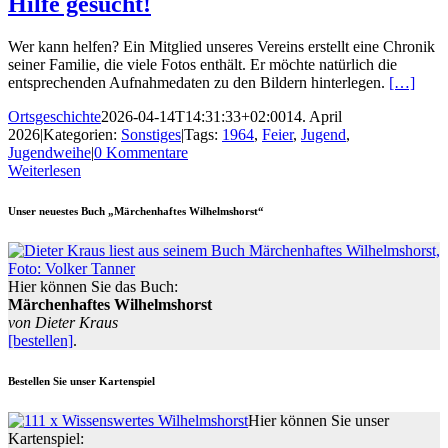
Hilfe gesucht!
Wer kann helfen? Ein Mitglied unseres Vereins erstellt eine Chronik
seiner Familie, die viele Fotos enthält. Er möchte natürlich die
entsprechenden Aufnahmedaten zu den Bildern hinterlegen.
[…]
Ortsgeschichte
2026-04-14T14:31:33+02:00
14. April
2026
|
Kategorien:
Sonstiges
|
Tags:
1964
,
Feier
,
Jugend
,
Jugendweihe
|
0 Kommentare
Weiterlesen
Unser neuestes Buch „Märchenhaftes Wilhelmshorst“
Hier können Sie das Buch:
Märchenhaftes Wilhelmshorst
von Dieter Kraus
[bestellen]
.
Bestellen Sie unser Kartenspiel
Hier können Sie unser
Kartenspiel: