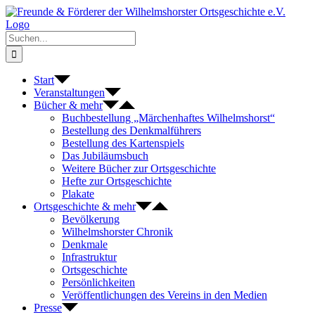
Zum
Inhalt
springen
Suche
nach:
Start
Veranstaltungen
Bücher & mehr
Buchbestellung „Märchenhaftes Wilhelmshorst“
Bestellung des Denkmalführers
Bestellung des Kartenspiels
Das Jubiläumsbuch
Weitere Bücher zur Ortsgeschichte
Hefte zur Ortsgeschichte
Plakate
Ortsgeschichte & mehr
Bevölkerung
Wilhelmshorster Chronik
Denkmale
Infrastruktur
Ortsgeschichte
Persönlichkeiten
Veröffentlichungen des Vereins in den Medien
Presse