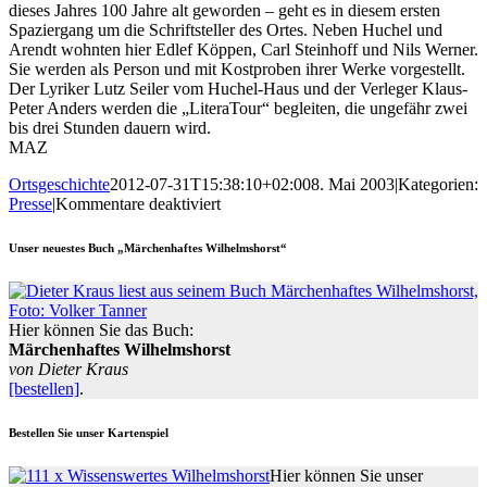
dieses Jahres 100 Jahre alt geworden – geht es in diesem ersten
Spaziergang um die Schriftsteller des Ortes. Neben Huchel und
Arendt wohnten hier Edlef Köppen, Carl Steinhoff und Nils Werner.
Sie werden als Person und mit Kostproben ihrer Werke vorgestellt.
Der Lyriker Lutz Seiler vom Huchel-Haus und der Verleger Klaus-
Peter Anders werden die „LiteraTour“ begleiten, die ungefähr zwei
bis drei Stunden dauern wird.
MAZ
Ortsgeschichte
2012-07-31T15:38:10+02:00
8. Mai 2003
|
Kategorien:
für
Presse
|
Kommentare deaktiviert
Prominente
Wilhelmshorster
Unser neuestes Buch „Märchenhaftes Wilhelmshorst“
Hier können Sie das Buch:
Märchenhaftes Wilhelmshorst
von Dieter Kraus
[bestellen]
.
Bestellen Sie unser Kartenspiel
Hier können Sie unser