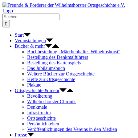
Zum
Inhalt
springen
Suche
nach:
Start
Veranstaltungen
Bücher & mehr
Buchbestellung „Märchenhaftes Wilhelmshorst“
Bestellung des Denkmalführers
Bestellung des Kartenspiels
Das Jubiläumsbuch
Weitere Bücher zur Ortsgeschichte
Hefte zur Ortsgeschichte
Plakate
Ortsgeschichte & mehr
Bevölkerung
Wilhelmshorster Chronik
Denkmale
Infrastruktur
Ortsgeschichte
Persönlichkeiten
Veröffentlichungen des Vereins in den Medien
Presse