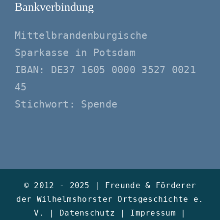
Bankverbindung
Mittelbrandenburgische
Sparkasse in Potsdam
IBAN: DE37 1605 0000 3527 0021
45
Stichwort: Spende
© 2012 - 2025 |
Freunde & Förderer
der Wilhelmshorster Ortsgeschichte e.
V.
|
Datenschutz
|
Impressum
|