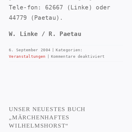
Tele-fon: 62667 (Linke) oder
44779 (Paetau).
W. Linke / R. Paetau
6. September 2004
|
Kategorien:
für
Veranstaltungen
|
Kommentare deaktiviert
Ortsjubiläe
von
Wilhelmshor
1932
–
1957
–
UNSER NEUESTES BUCH
1982
„MÄRCHENHAFTES
WILHELMSHORST“