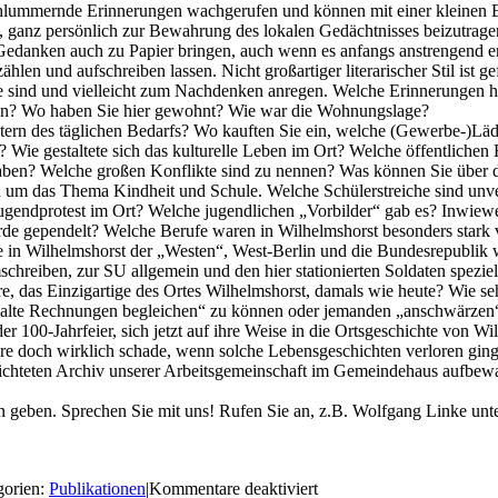
n schlummernde Erinnerungen wachgerufen und können mit einer kleine
n, ganz persönlich zur Bewahrung des lokalen Gedächtnisses beizutrage
e Gedanken auch zu Papier bringen, auch wenn es anfangs anstrengend 
len und aufschreiben lassen. Nicht großartiger literarischer Stil ist gef
 sind und vielleicht zum Nachdenken anregen. Welche Erinnerungen ha
n? Wo haben Sie hier gewohnt? Wie war die Wohnungslage?
rn des täglichen Bedarfs? Wo kauften Sie ein, welche (Gewerbe-)Läde
? Wie gestaltete sich das kulturelle Leben im Ort? Welche öffentlich
en? Welche großen Konflikte sind zu nennen? Was können Sie über die 
d um das Thema Kindheit und Schule. Welche Schülerstreiche sind unv
 Jugendprotest im Ort? Welche jugendlichen „Vorbilder“ gab es? Inwie
de gependelt? Welche Berufe waren in Wilhelmshorst besonders stark v
urde in Wilhelmshorst der „Westen“, West-Berlin und die Bundesrepu
hreiben, zur SU allgemein und den hier stationierten Soldaten speziel
e, das Einzigartige des Ortes Wilhelmshorst, damals wie heute? Wie se
e „alte Rechnungen begleichen“ zu können oder jemanden „anschwärzen
r 100-Jahrfeier, sich jetzt auf ihre Weise in die Ortsgeschichte von Wi
 wäre doch wirklich schade, wenn solche Lebensgeschichten verloren ging
erichteten Archiv unserer Arbeitsgemeinschaft im Gemeindehaus aufbew
geben. Sprechen Sie mit uns! Rufen Sie an, z.B. Wolfgang Linke unte
für
gorien:
Publikationen
|
Kommentare deaktiviert