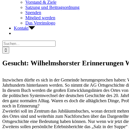
Vorstand & Ziele
Satzung und Beitragsordnung
Spenden
Mitglied werden
Das Vereinslogo
Kontakt
Suche
nach:
Gesucht: Wilhelmshorster Erinnerungen We
Inzwischen dürfte es sich in der Gemeinde herumgesprochen haben: Wil
Jahrhunderts hinterlassen werden. So nimmt die AG Ortsgeschichte di
In diesem Buch werden die großen Entwicklungslinien des Ortes von 
die politischen Systemwechsel der deutschen Geschichte des 20. Jahr
den ganz normalen Alltag. Waren es doch die alltäglichen Dinge, Pro
noch in Erinnerung?
Zweierlei soll im Zentrum das Jubiläumsbuches, woran derzeit mehrere
des Ortes sind und weiterhin zum Nachforschen über das Dargestellte
Ortsgeschichte eine Bedeutung haben können. Nur wenn wir jetzt di
Zweitens sollen persönliche Erlebnisberichte das „Salz in der Suppe