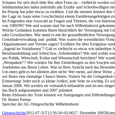
Schauen Sie sich doch bitte Ihre alten Fotos an – vielleicht werde
Jubiläumsbuches laden jedenfalls alle Erzähl- und Schreibwilligen ei
Im Prinzip hat jeder etwas zu erzählen. Und die meisten können ihr
der Lage ist, kann seine Geschichte(n) einem Familienangehörigen erzäh
Im Folgenden eine Auswahl an Fragen und Themen, die von Interesse
von 1989/90? Wie und warum sind Sie nach Wilhelmshorst gekomme
Welche Gedanken kommen Ihnen hinsichtlich der Versorgung mit Güte
oder Gewünschtes. Wie stand es mit der gesundheitlichen Versorgung
Gemeindeverwaltung und -politik: Was waren die wesentlichen Vorhab
Organisationen und Vereine sagen? Erzählen Sie über Ereignisse run
„Jugend im Sozialismus“? Gab es vielleicht so etwas wie indirekten
Berufsausbildung und Arbeit bzw. Arbeitsstätten? Wie und wohin wur
aus Politik, Wirtschaft, Kultur und Wissenschaft berichten? Wie w
„Westpakete“? Wie würden Sie Ihre Einstellungen zu den Sowjets umsc
Anekdoten aus Ihrem Leben. Was ist Ihrer Ansicht nach das Besonder
Um eines geht es bei alledem aber nicht: Wer meint, auf diese Weis
wir Ihnen eine einmalige Chance bieten: Nutzen Sie die Gelegenheit de
Erinnerung! Jeder noch so kleine Artikel, jede Seite ist wichtig. Es
Januar 2006. Wir werden sie vertraulich behandeln und im neu eing
das Buch aufgenommen und 2007 prämiert.
Beim Abfassen der Texte können wir Anregungen und Hilfestellungen 
Dr. Rainer Paetau
Sprecher der AG Ortsgeschichte Wilhelmshorst
Ortsgeschichte
2012-07-31T12:56:34+02:00
27. Dezember 2005
|
Kate