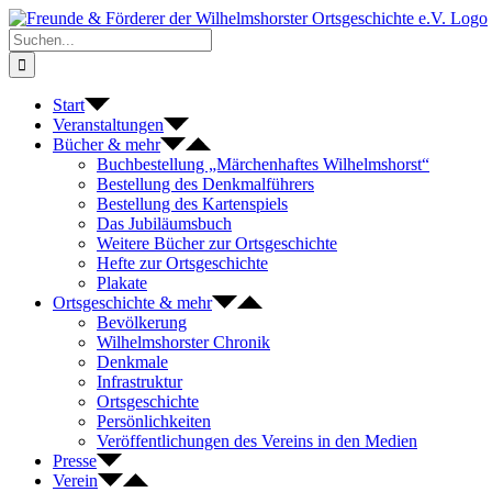
Zum
Inhalt
Suche
springen
nach:
Start
Veranstaltungen
Bücher & mehr
Buchbestellung „Märchenhaftes Wilhelmshorst“
Bestellung des Denkmalführers
Bestellung des Kartenspiels
Das Jubiläumsbuch
Weitere Bücher zur Ortsgeschichte
Hefte zur Ortsgeschichte
Plakate
Ortsgeschichte & mehr
Bevölkerung
Wilhelmshorster Chronik
Denkmale
Infrastruktur
Ortsgeschichte
Persönlichkeiten
Veröffentlichungen des Vereins in den Medien
Presse
Verein