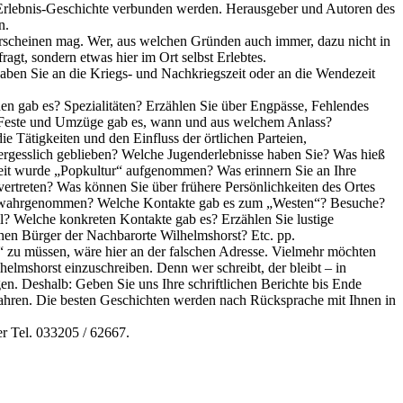
n Erlebnis-Geschichte verbunden werden. Herausgeber und Autoren des
n.
erscheinen mag. Wer, aus welchen Gründen auch immer, dazu nicht in
ragt, sondern etwas hier im Ort selbst Erlebtes.
ben Sie an die Kriegs- und Nachkriegszeit oder an die Wendezeit
n gab es? Spezialitäten? Erzählen Sie über Engpässe, Fehlendes
en Feste und Umzüge gab es, wann und aus welchem Anlass?
Tätigkeiten und den Einfluss der örtlichen Parteien,
ergesslich geblieben? Welche Jugenderlebnisse haben Sie? Was hieß
weit wurde „Popkultur“ aufgenommen? Was erinnern Sie an Ihre
ertreten? Was können Sie über frühere Persönlichkeiten des Ortes
blik wahrgenommen? Welche Kontakte gab es zum „Westen“? Besuche?
l? Welche konkreten Kontakte gab es? Erzählen Sie lustige
hen Bürger der Nachbarorte Wilhelmshorst? Etc. pp.
“ zu müssen, wäre hier an der falschen Adresse. Vielmehr möchten
lhelmshorst einzuschreiben. Denn wer schreibt, der bleibt – in
en. Deshalb: Geben Sie uns Ihre schriftlichen Berichte bis Ende
ahren. Die besten Geschichten werden nach Rücksprache mit Ihnen in
r Tel. 033205 / 62667.