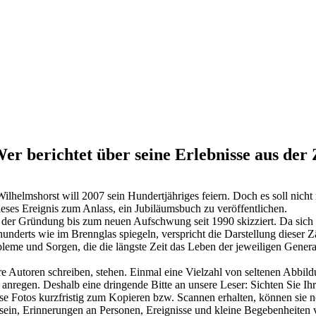
r berichtet über seine Erlebnisse aus der 
helmshorst will 2007 sein Hundertjähriges feiern. Doch es soll nicht 
eses Ereignis zum Anlass, ein Jubiläumsbuch zu veröffentlichen.
der Gründung bis zum neuen Aufschwung seit 1990 skizziert. Da sich i
hunderts wie im Brennglas spiegeln, verspricht die Darstellung dieser
bleme und Sorgen, die die längste Zeit das Leben der jeweiligen Gener
 Autoren schreiben, stehen. Einmal eine Vielzahl von seltenen Abbildun
 anregen. Deshalb eine dringende Bitte an unsere Leser: Sichten Sie I
ese Fotos kurzfristig zum Kopieren bzw. Scannen erhalten, können si
“ sein, Erinnerungen an Personen, Ereignisse und kleine Begebenheiten