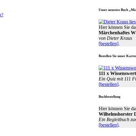
Gesucht:
Wilhelmshorster
Unser neuestes Buch „Mä
Erinnerungen
n?
Wer
berichtet
Hier können Sie da
über
Märchenhaftes Wi
seine
von Dieter Kraus
Erlebnisse
[bestellen]
.
aus
der
Bestellen Sie unser Karte
Zeit
vor
1990?
111 x Wissenswert
Ein Quiz mit 111 F
[bestellen]
.
Buchbestellung
Hier können Sie da
Wilhelmshorster 
Ein Begleitbuch zu
[bestellen]
.