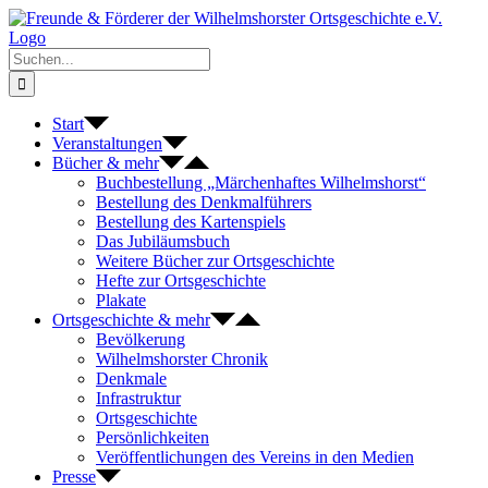
Zum
Inhalt
springen
Suche
nach:
Start
Veranstaltungen
Bücher & mehr
Buchbestellung „Märchenhaftes Wilhelmshorst“
Bestellung des Denkmalführers
Bestellung des Kartenspiels
Das Jubiläumsbuch
Weitere Bücher zur Ortsgeschichte
Hefte zur Ortsgeschichte
Plakate
Ortsgeschichte & mehr
Bevölkerung
Wilhelmshorster Chronik
Denkmale
Infrastruktur
Ortsgeschichte
Persönlichkeiten
Veröffentlichungen des Vereins in den Medien
Presse