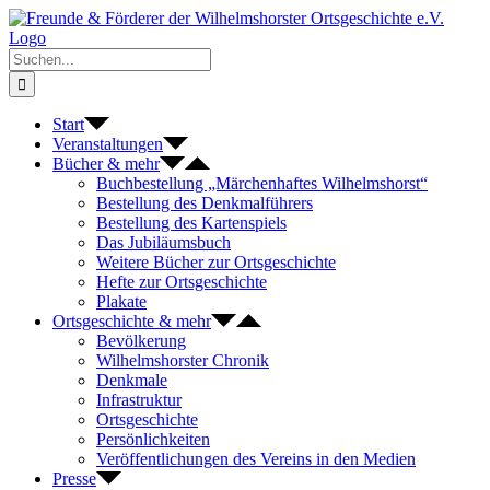
Zum
Inhalt
springen
Suche
nach:
Start
Veranstaltungen
Bücher & mehr
Buchbestellung „Märchenhaftes Wilhelmshorst“
Bestellung des Denkmalführers
Bestellung des Kartenspiels
Das Jubiläumsbuch
Weitere Bücher zur Ortsgeschichte
Hefte zur Ortsgeschichte
Plakate
Ortsgeschichte & mehr
Bevölkerung
Wilhelmshorster Chronik
Denkmale
Infrastruktur
Ortsgeschichte
Persönlichkeiten
Veröffentlichungen des Vereins in den Medien
Presse